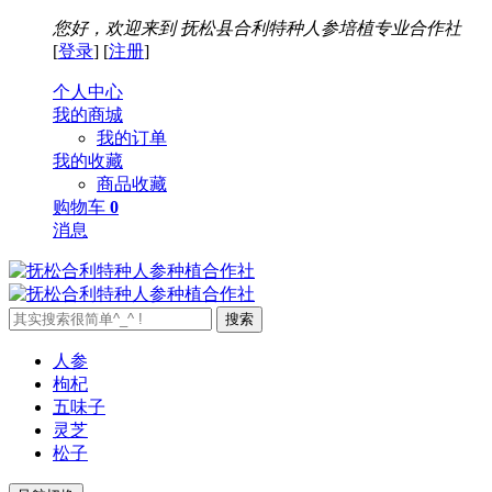
您好，欢迎来到
抚松县合利特种人参培植专业合作社
[
登录
] [
注册
]
个人中心
我的商城
我的订单
我的收藏
商品收藏
购物车
0
消息
搜索
人参
枸杞
五味子
灵芝
松子